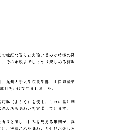
品で繊細な香りと力強い旨みが特徴の発
り、その余韻までしっかり楽しめる贅沢
科、九州大学大学院農学部、山口県産業
の歳月をかけて生まれました。
真河豚（まふぐ）を使用。これに醤油麹
の深みある味わいを実現しています。
な香りと優しい甘みを与える米麹が、真
ない、洗練された味わいをぜひお楽しみ