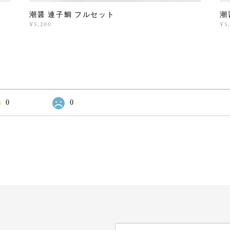
潮醤 連子鯛 フルセット
潮
¥5,200
¥5
0
0