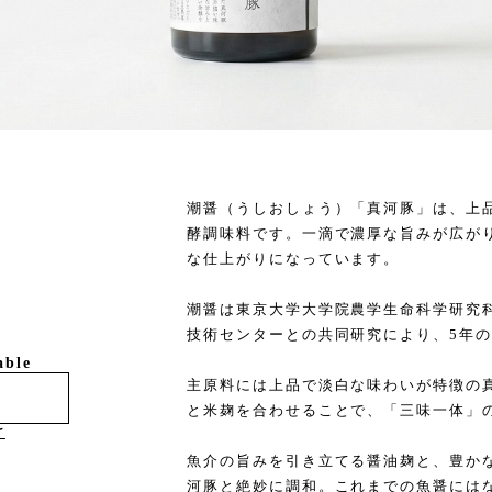
潮醤（うしおしょう）「真河豚」は、上
酵調味料です。一滴で濃厚な旨みが広が
な仕上がりになっています。
潮醤は東京大学大学院農学生命科学研究
技術センターとの共同研究により、5年
able
主原料には上品で淡白な味わいが特徴の
と米麹を合わせることで、「三味一体」
け
魚介の旨みを引き立てる醤油麹と、豊か
河豚と絶妙に調和。これまでの魚醤には