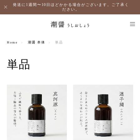
発送に1週間〜10日ほどかかる場合がございます。ご了承く
ださい。
Home
潮醤 本体
単品
単品