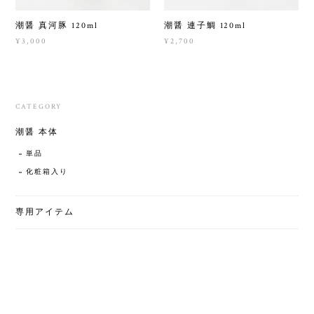
潮醤 真河豚 120ml
潮醤 連子鯛 120ml
¥3,000
¥2,700
CATEGORY
潮醤 本体
単品
化粧箱入り
専用アイテム