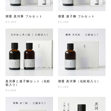
潮醤 真河豚 フルセット
潮醤 連子鯛 フルセット
¥5,500
¥5,200
真河豚と連子鯛セット（化粧
潮醤 真河豚（化粧箱入り）
箱入り）
¥3,300
¥6,000