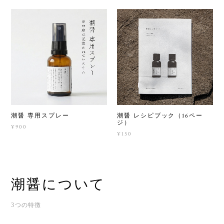
潮醤 専用スプレー
潮醤 レシピブック（16ペー
ジ）
¥900
¥150
潮醤について
3つの特徴